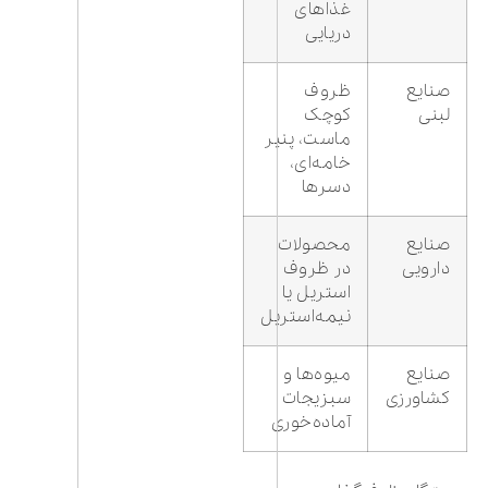
غذاهای
دریایی
صنایع
ظروف
لبنی
کوچک
ماست، پنیر
خامه‌ای،
دسرها
صنایع
محصولات
دارویی
در ظروف
استریل یا
نیمه‌استریل
صنایع
میوه‌ها و
کشاورزی
سبزیجات
آماده‌خوری