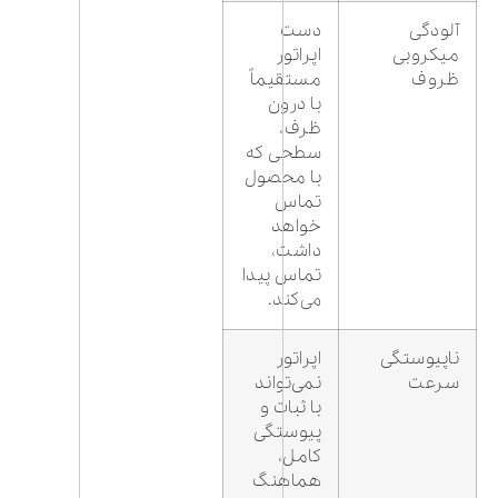
آلودگی
دست
میکروبی
اپراتور
ظروف
مستقیماً
با درون
ظرف،
سطحی که
با محصول
تماس
خواهد
داشت،
تماس پیدا
می‌کند.
ناپیوستگی
اپراتور
سرعت
نمی‌تواند
با ثبات و
پیوستگی
کامل،
هماهنگ