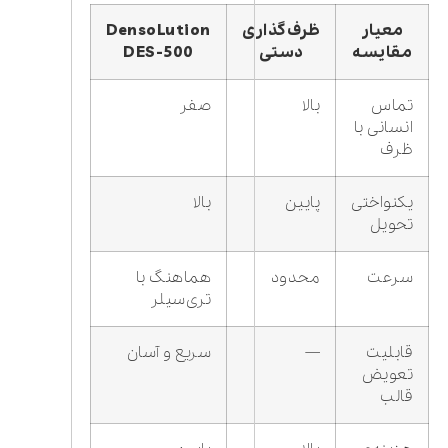
معیار
ظرف‌گذاری
DensoLution
مقایسه
دستی
DES-500
تماس
بالا
صفر
انسانی با
ظرف
یکنواختی
پایین
بالا
تحویل
سرعت
محدود
هماهنگ با
تری‌سیلر
قابلیت
—
سریع و آسان
تعویض
قالب