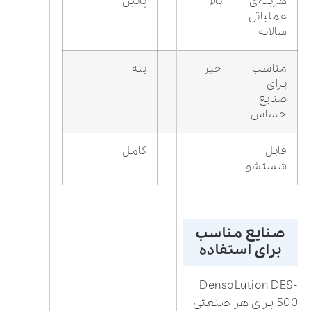
هزینه‌ی
بالا
پایین
عملیاتی
سالانه
مناسب
خیر
بله
برای
صنایع
حساس
قابل
—
کامل
شستشو
صنایع مناسب
برای استفاده
DensoLution DES-
500 برای هر صنعتی