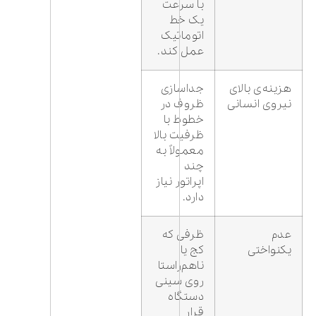
با سرعت
یک خط
اتوماتیک
عمل کند.
هزینه‌ی بالای
جداسازی
نیروی انسانی
ظروف در
خطوط با
ظرفیت بالا
معمولاً به
چند
اپراتور نیاز
دارد.
عدم
ظرفی که
یکنواختی
کج یا
ناهم‌راستا
روی سینی
دستگاه
قرار