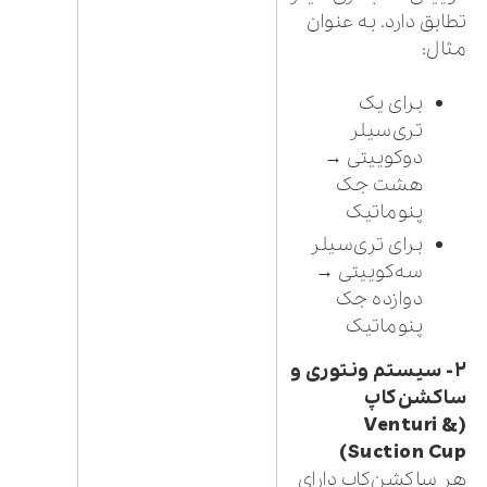
تطابق دارد. به عنوان
مثال:
برای یک
تری‌سیلر
دو‌کوییتی →
هشت جک
پنوماتیک
برای تری‌سیلر
سه‌کوییتی →
دوازده جک
پنوماتیک
۲- سیستم ونتوری و
ساکشن‌کاپ
(Venturi &
Suction Cup)
هر ساکشن‌کاپ دارای