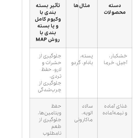
دسته
مثال‌ها
تأثیر بسته
محصولات
بندی با
وکیوم کامل
و یا بسته
بندی با
روش MAP
خشکبار،
پسته،
جلوگیری از
آجیل، خرما
بادام، گردو
حشرات و
لارو، حفظ
تردی،
جلوگیری از
چرب‌شدگی
غذای آماده
سالاد
حفظ
و نیمه‌آماده
الویه،
ویتامین‌ها،
ماکارونی
جلوگیری از
طعم
نامطلوب