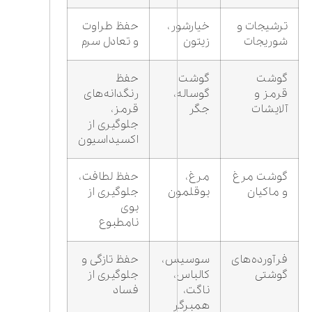
ترشیجات و
خیارشور،
حفظ طراوت
شوریجات
زیتون
و تعادل سرم
گوشت
گوشت
حفظ
قرمز و
گوساله،
رنگدانه‌های
آلایشات
جگر
قرمز،
جلوگیری از
اکسیداسیون
گوشت مرغ
مرغ،
حفظ لطافت،
و ماکیان
بوقلمون
جلوگیری از
بوی
نامطبوع
فرآورده‌های
سوسیس،
حفظ تازگی و
گوشتی
کالباس،
جلوگیری از
ناگت،
فساد
همبرگر