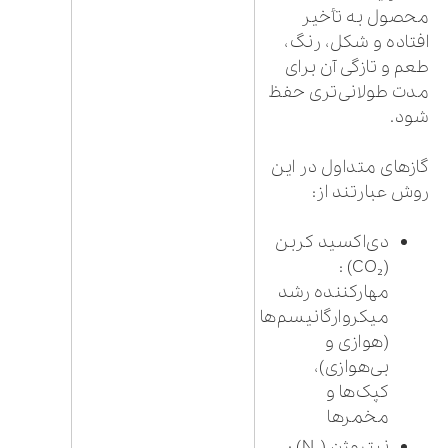
محصول به تأخیر
افتاده و شکل، رنگ،
طعم و تازگی آن برای
مدت طولانی‌تری حفظ
شود.
گازهای متداول در این
روش عبارتند از:
دی‌اکسید کربن
(CO₂) :
مهارکننده رشد
میکروارگانیسم‌ها
(هوازی و
بی‌هوازی)،
کپک‌ها و
مخمرها
نیتروژن (N₂) :